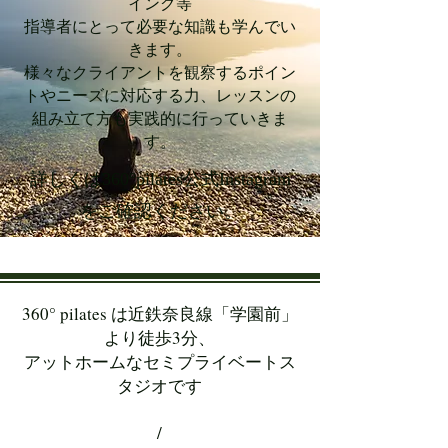
イング等
指導者にとって必要な知識も学んでい
きます。
様々なクライアントを観察するポイン
トや​ニーズに対応する力、レッスンの
組み立て方も実践的に行っていきま
す。
​詳しくは360°pilates公式Instagram
をご確認ください。
360° pilates は近鉄奈良線「学園前」
より徒歩3分、
アットホームなセミプライベートス
タジオです
/