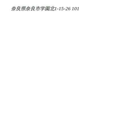
​奈良県奈良市学園北1-15-26 101
© 2023 by Villa Aphrodite（著作権表示の例）Wix.com
で作成されました。